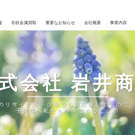
報
非鉄金属買取
重要なお知らせ
会社概要
事業内容
式会社 岩井
のリサイクル 少量でも買取致しますので
子供達へ私たちが今できること◎