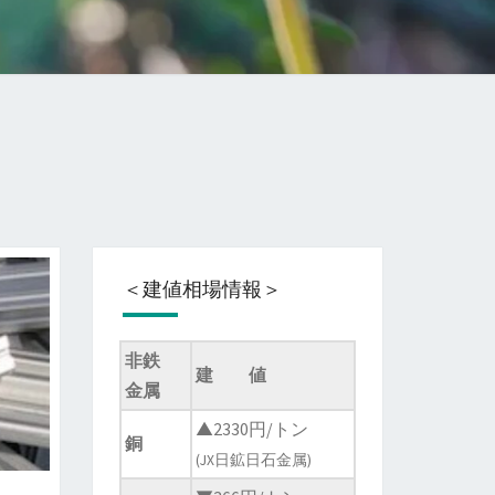
＜建値相場情報＞
非鉄
建 値
金属
▲2330円/トン
銅
(JX日鉱日石金属)