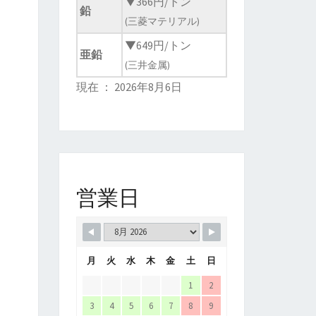
▼366円/トン
鉛
(三菱マテリアル)
▼649円/トン
亜鉛
(三井金属)
現在 ： 2026年8月6日
営業日
月
火
水
木
金
土
日
1
2
3
4
5
6
7
8
9