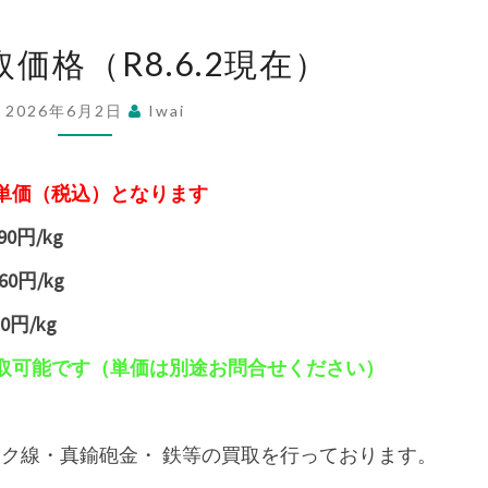
ア
価格（R8.6.2現在）
ル
ミ
2026年6月2日
Iwai
買
取
単価（税込）となります
価
格
90円/kg
（R8.6.2
60円/kg
現
0円/kg
在）
取可能です（単価は別途お問合せください）
フク線・真鍮砲金・ 鉄等の買取を行っております。