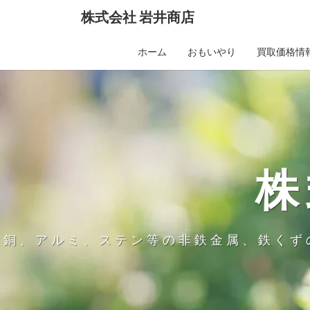
Skip
株式会社 岩井商店
to
content
ホーム
おもいやり
買取価格情
株
銅、アルミ、ステン等の非鉄金属、鉄くず