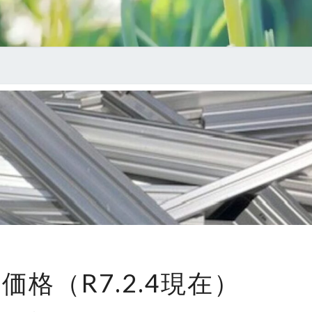
ア
格（R7.2.4現在）
ル
ミ