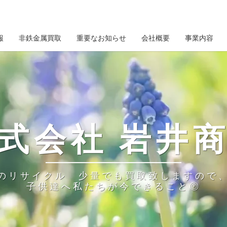
報
非鉄金属買取
重要なお知らせ
会社概要
事業内容
式会社 岩井
のリサイクル 少量でも買取致しますので
子供達へ私たちが今できること◎