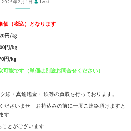
2025年2月4日
Iwai
買
取
価
単価（税込）となります
格
20円/kg
（R7.2.4
00円/kg
現
在）
0円/kg
取可能です（単価は別途お問合せください）
フク線・真鍮砲金・ 鉄等の買取を行っております。
くださいませ。お持込みの前に一度ご連絡頂けますと
ます
ることがございます