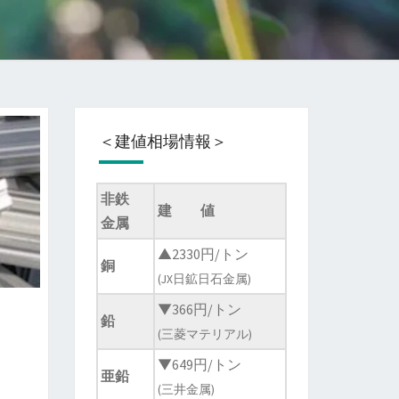
＜建値相場情報＞
非鉄
建 値
金属
▲2330円/トン
銅
(JX日鉱日石金属)
▼366円/トン
鉛
(三菱マテリアル)
▼649円/トン
亜鉛
(三井金属)