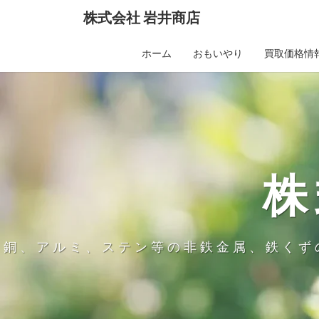
Skip
株式会社 岩井商店
to
content
ホーム
おもいやり
買取価格情
株
銅、アルミ、ステン等の非鉄金属、鉄くず