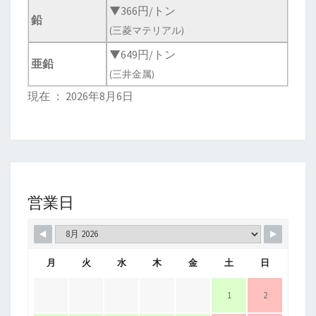
▼366円/トン
鉛
(三菱マテリアル)
▼649円/トン
亜鉛
(三井金属)
現在 ： 2026年8月6日
営業日
月
火
水
木
金
土
日
1
2