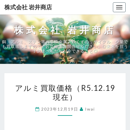
Skip
株式会社 岩井商店
T
to
o
content
g
株式会社 岩井商店
g
l
銅、アルミ、ステン等の非鉄金属、鉄くずのリサイクル 少量で
も買取致しますので、お気軽にお問合せください。◎未来を担う
e
子供達へ私たちが今できること◎
n
a
v
i
ア
アルミ買取価格（R5.12.19
g
ル
a
現在）
ミ
t
買
2023年12月19日
Iwai
i
取
o
価
n
格