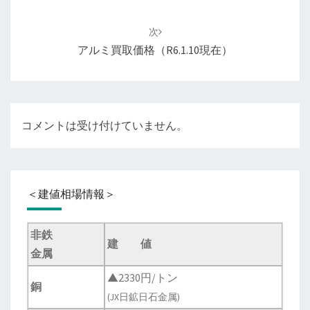
ビ
ゲ
次
ー
アルミ買取価格（R6.1.10現在）
シ
ョ
ン
コメントは受け付けていません。
＜建値相場情報＞
非鉄
建 値
金属
▲2330円/トン
銅
(JX日鉱日石金属)